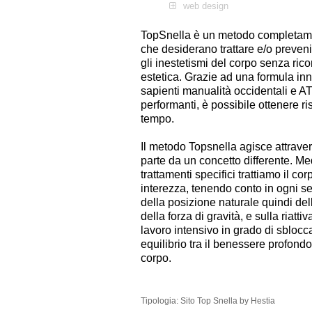
web design
TopSnella è un metodo completamen
che desiderano trattare e/o preven
gli inestetismi del corpo senza ricor
estetica. Grazie ad una formula inn
sapienti manualità occidentali e AT
performanti, è possibile ottenere ris
tempo.
Il metodo Topsnella agisce attrave
parte da un concetto differente. Me
trattamenti specifici trattiamo il c
interezza, tenendo conto in ogni sed
della posizione naturale quindi dell
della forza di gravità, e sulla riatt
lavoro intensivo in grado di sblocca
equilibrio tra il benessere profond
corpo.
Tipologia:
Sito Top Snella by Hestia