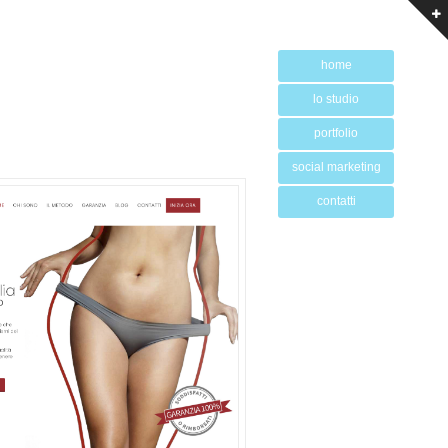
home
lo studio
portfolio
social marketing
contatti